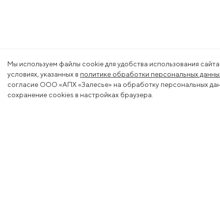
Мы используем файлы cookie для удобства использования сайта
условиях, указанных в
политике обработки персональных данны
согласие ООО «АПХ «Залесье» на обработку персональных данн
сохранение cookies в настройках браузера.
Меню
Деяте
О холдинге
Животн
Вакансии
Растени
Новости
Молоко
Контакты
Ветерин