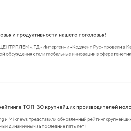
овья и продуктивности нашего поголовья!
 «ЦЕНТРПЛЕМ», ТД «Интерген» и «Коджент Рус» провели в 
ой обсуждения стали глобальные инновации в сфере генети
 рейтинге ТОП-30 крупнейших производителей моло
ng и Milknews представили обновлённый рейтинг крупнейши
амым динамичным за последние пять лет!