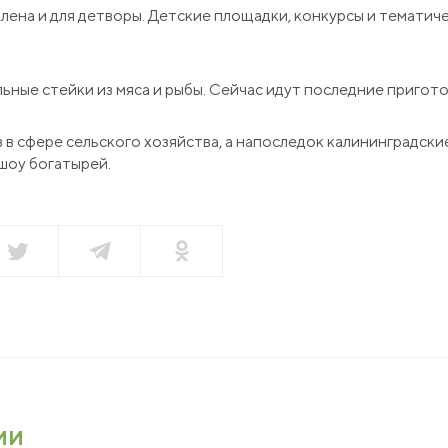
ена и для детворы. Детские площадки, конкурсы и тематиче
НАПИСАТЬ НАМ
нсии
ные стейки из мяса и рыбы. Сейчас идут последние пригото
акты
 в сфере сельского хозяйства, а напоследок калининградск
шоу богатырей.
еры
зин
ии