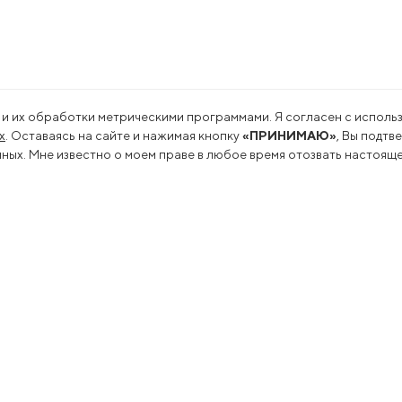
 и их обработки метрическими программами. Я согласен с использ
х
. Оставаясь на сайте и нажимая кнопку
«ПРИНИМАЮ»
, Вы подтв
ых. Мне известно о моем праве в любое время отозвать настояще
льность
Пресс-центр
оводство
Новости
еводство
Сми о нас
переработка
Пресс-релизы
арные исследования
Подкасты