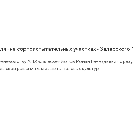
оля» на сортоиспытательных участках «Залесского
тениеводству АПХ «Залесье» Уютов Роман Геннадьевич с рез
а свои решения для защиты полевых культур.