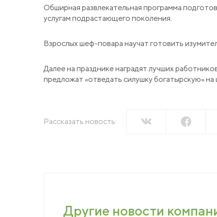
Обширная развлекательная программа подготовл
Пресс-центр
услугам подрастающего поколения.
Вака
Новости
Взрослых шеф-повара научат готовить изумитель
Сми о нас
Конт
Далее на празднике наградят лучших работников
Пресс-релизы
предложат «отведать силушку богатырскую» на 
Подкасты
Тенд
Рассказать новость:
Мага
Другие новости компан