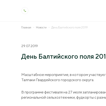
Главная
Новости
День Балтийского поля 2019
О холдинге
Деят
29.07.2019
Общая информация
Животн
День Балтийского поля 20
История холдинга
Растен
Контроль качества
Молоко
Масштабное мероприятие, в котором участвуют
Производство и технологии
Ветерин
Талпаки Гвардейского городского округа.
Социальная ответственность
Мелиор
В программе фестиваля на 27 июля запланирова
Охрана труда
Генетик
региональной сельхозтехники, фудкорты с разн
Образо