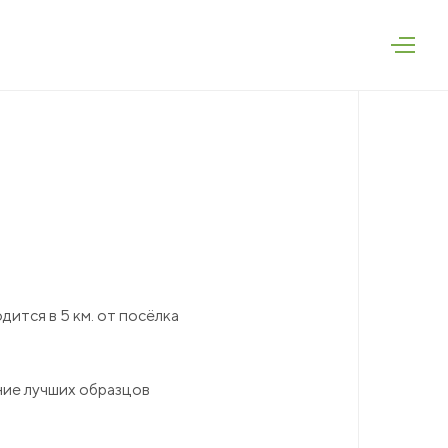
75
дская область,
руг, п. Залесье,
ment.ru
тся в 5 км. от посёлка
EN
RU
ние лучших образцов