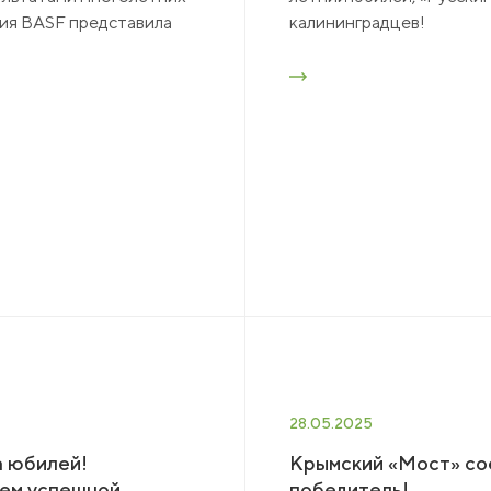
ия BASF представила
калининградцев!
28.05.2025
а юбилей!
Крымский «Мост» сое
ием успешной
победитель!