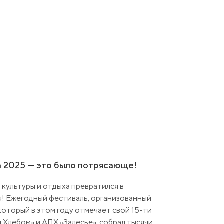
а 2025 — это было потрясающе!
культуры и отдыха превратился в
я! Ежегодный фестиваль, организованный
оторый в этом году отмечает свой 15-ти
 Хлебом» и АПХ «Залесье», собрал тысячи