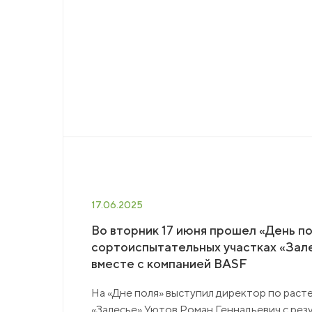
17.06.2025
Во вторник 17 июня прошел «День по
сортоиспытательных участках «Зал
вместе с компанией BASF
На «Дне поля» выступил директор по рас
«Залесье» Уютов Роман Геннадьевич с рез