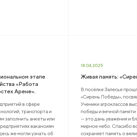
18.04.2025
гиональном этапе
Живая память: «Сире
йства «Работа
В посёлке Залесье прош
остех Арене».
«Сирень Победы», посв
дприятий в сфере
Ученики агроклассов выс
нологий, транспорта и
победы и вечной памяти
ям заполнить анкеты или
— это дань уважения и б
предприятиях вакансиям
мирное небо. Спасибо вс
есь же могли узнать об
сохраняет память о вели