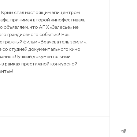
да Крым стал настоящим эпицентром
афа, принимая второй кинофестиваль
ю объявляем, что АПХ «Залесье» не
ого грандиозного события! Наш
тражный фильм «Врачеватель земли»,
е со студией документального кино
звания «Лучший документальный
 в рамках престижной конкурсной
онты»!