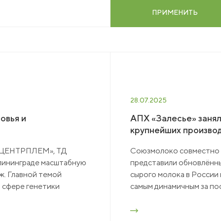
ПРИМЕНИТЬ
НАПИСАТЬ НАМ
нсии
акты
еры
28.07.2025
овья и
АПХ «Залесье» занял
крупнейших производ
зин
 «ЦЕНТРПЛЕМ», ТД
Союзмолоко совместно со
алининграде масштабную
представили обновлённ
. Главной темой
сырого молока в России 
 сфере генетики
самым динамичным за пос