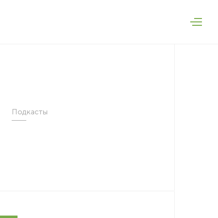
75
дская область,
Подкасты
руг, п. Залесье,
ment.ru
EN
RU