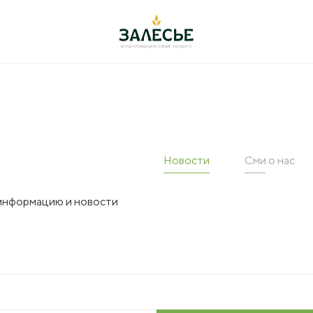
ельность
+7 (4012) 999-7
оводство
238642, РФ, Калинингра
Новости
Сми о нас
Полесский городской ок
ул. Большаковская, 22
иеводство
 информацию и новости
переработка
office@agromanage
арные исследования
ация
а
вание