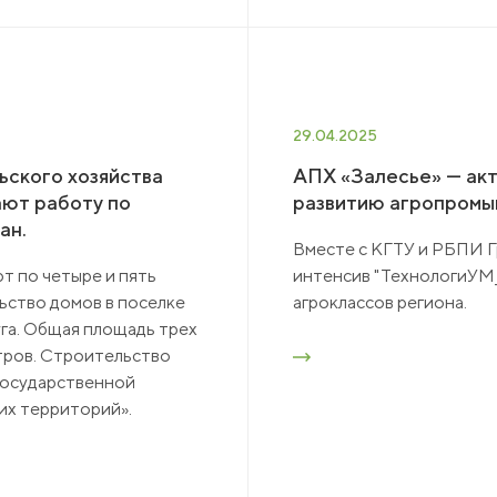
29.04.2025
ьского хозяйства
АПХ «Залесье» — акт
ют работу по
развитию агропромы
ан.
Вместе с КГТУ и РБПИ Г
т по четыре и пять
интенсив "ТехнологиУМ_
ьство домов в поселке
агроклассов региона.
га. Общая площадь трех
тров. Строительство
 государственной
их территорий».