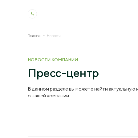
Главная
Новости
О холдинге
Деят
НОВОСТИ КОМПАНИИ
Общая информация
Животн
Пресс-центр
История холдинга
Растен
В данном разделе вы можете найти актуальную
Контроль качества
Молоко
о нашей компании.
Производство и технологии
Ветерин
Социальная ответственность
Мелиор
Охрана труда
Генетик
Образо