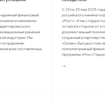
С 23 по 25 мая 2025 го
к надежный финансовый
российского кинематогр
онализм и неизменно
«Мост». И мы с гордость
адаптироваться к
остался в стороне от эт
инновационные решения
документальный полноме
ской индустрии. Мы
созданный в партнёрств
м сотрудникам
«Океан», был удостоен 
жения всех поставленных
полнометражный фильм»
программы «Мост.Гориз