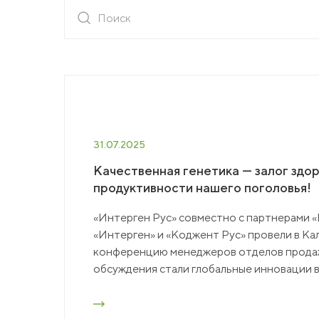
Пресс-центр
Вака
Новости
Сми о нас
Конт
Пресс-релизы
Подкасты
Тенд
31.07.2025
Качественная генетика — залог здор
продуктивности нашего поголовья!
Мага
«Интерген Рус» совместно с партнерами
«Интерген» и «Коджент Рус» провели в К
конференцию менеджеров отделов продаж
обсуждения стали глобальные инновации в