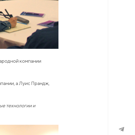
ународной компании
пании, а Луис Прандж,
ные технологии и