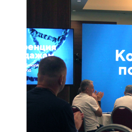
Пресс-центр
Вака
Новости
Сми о нас
Конт
Пресс-релизы
Подкасты
Тенд
Мага