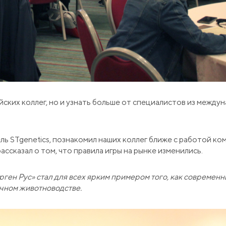
йских коллег, но и узнать больше от специалистов из межд
ь STgenetics, познакомил наших коллег ближе с работой ком
сказал о том, что правила игры на рынке изменились.
ерген Рус» стал для всех ярким примером того, как современ
очном животноводстве.