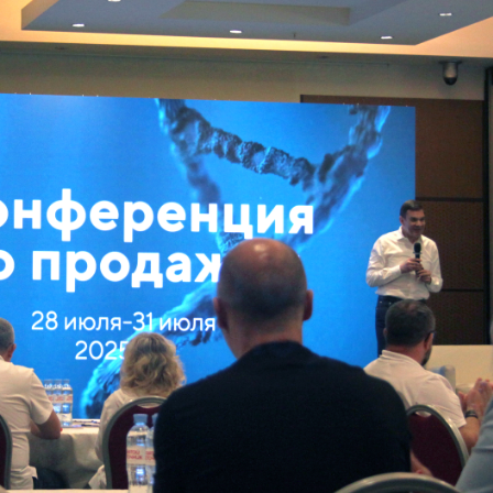
НАПИСАТЬ НАМ
нсии
акты
еры
зин