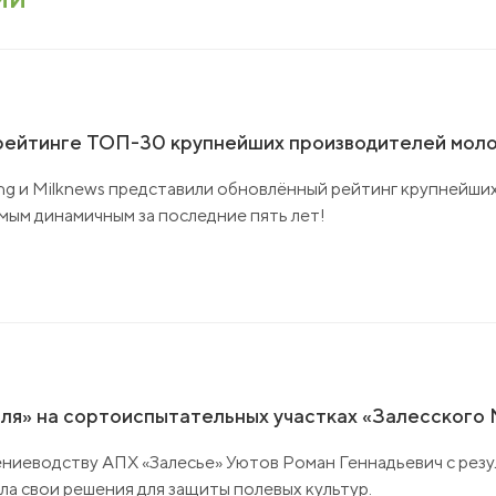
 рейтинге ТОП-30 крупнейших производителей моло
ng и Milknews представили обновлённый рейтинг крупнейши
амым динамичным за последние пять лет!
оля» на сортоиспытательных участках «Залесского
тениеводству АПХ «Залесье» Уютов Роман Геннадьевич с рез
а свои решения для защиты полевых культур.