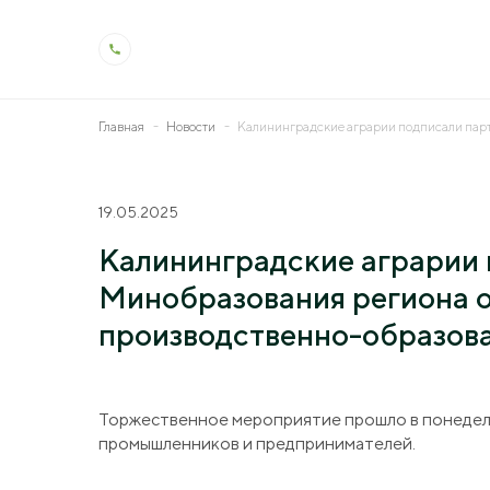
Главная
Новости
Калининградские аграрии подписали партн
О холдинге
Деят
19.05.2025
Общая информация
Животн
Калининградские аграрии 
История холдинга
Растен
Минобразования региона о
Контроль качества
Молоко
производственно-образова
Производство и технологии
Ветерин
Социальная ответственность
Мелиор
Торжественное мероприятие прошло в понедельн
промышленников и предпринимателей.
Охрана труда
Генетик
Образо