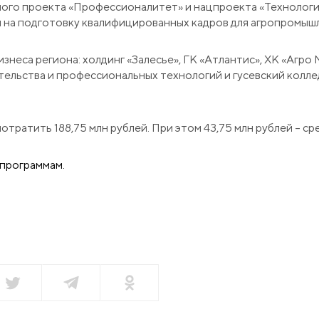
ьного проекта «Профессионалитет» и нацпроекта «Технолог
 на подготовку квалифицированных кадров для агропромыш
НАПИСАТЬ НАМ
нсии
знеса региона: холдинг «Залесье», ГК «Атлантис», ХК «Агр
ительства и профессиональных технологий и гусевский колл
акты
отратить 188,75 млн рублей. При этом 43,75 млн рублей – с
еры
 программам.
зин