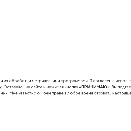
 и их обработки метрическими программами. Я согласен с использ
х
. Оставаясь на сайте и нажимая кнопку
«ПРИНИМАЮ»
, Вы подтв
ых. Мне известно о моем праве в любое время отозвать настояще
льность
Пресс-центр