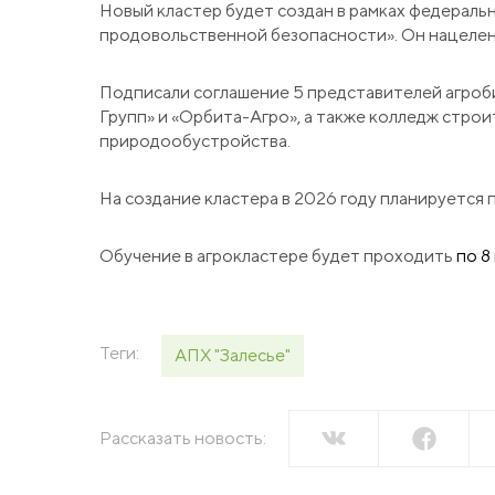
Новый кластер будет создан в рамках федерал
Пресс-центр
продовольственной безопасности». Он нацелен
Вака
Новости
Подписали соглашение 5 представителей агроби
Групп» и «Орбита-Агро», а также колледж стро
Сми о нас
природообустройства.
Конт
Пресс-релизы
На создание кластера в 2026 году планируется п
Подкасты
Тенд
Обучение в агрокластере будет проходить
по 8
Мага
Теги:
АПХ "Залесье"
Рассказать новость: