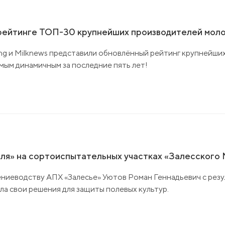
 рейтинге ТОП-30 крупнейших производителей моло
ng и Milknews представили обновлённый рейтинг крупнейши
амым динамичным за последние пять лет!
оля» на сортоиспытательных участках «Залесского
тениеводству АПХ «Залесье» Уютов Роман Геннадьевич с рез
а свои решения для защиты полевых культур.