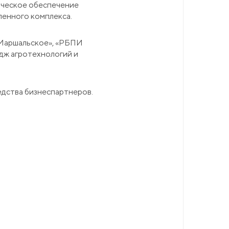
ическое обеспечение
ленного комплекса.
о Маршальское», «РБПИ
едж агротехнологий и
редства бизнеспартнеров.