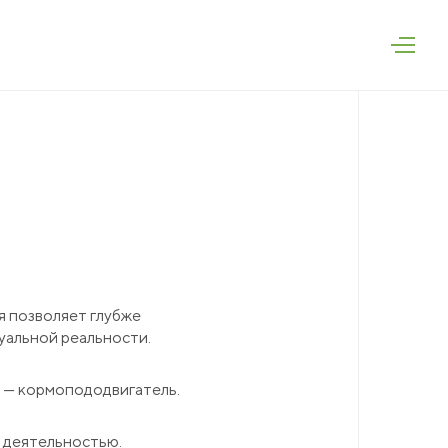
75
дская область,
руг, п. Залесье,
ment.ru
я позволяет глубже
уальной реальности.
EN
RU
" — кормопододвигатель.
й деятельностью.