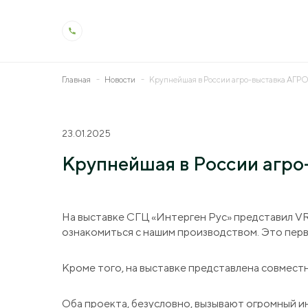
Главная
Новости
Крупнейшая в России агро-выставка АГ
О холдинге
Деят
23.01.2025
Общая информация
Животн
Крупнейшая в России агр
История холдинга
Растен
Контроль качества
Молоко
На выставке СГЦ «Интерген Рус» представил V
Производство и технологии
Ветерин
ознакомиться с нашим производством. Это пер
Социальная ответственность
Мелиор
Кроме того, на выставке представлена совмес
Охрана труда
Генетик
Оба проекта, безусловно, вызывают огромный и
Образо