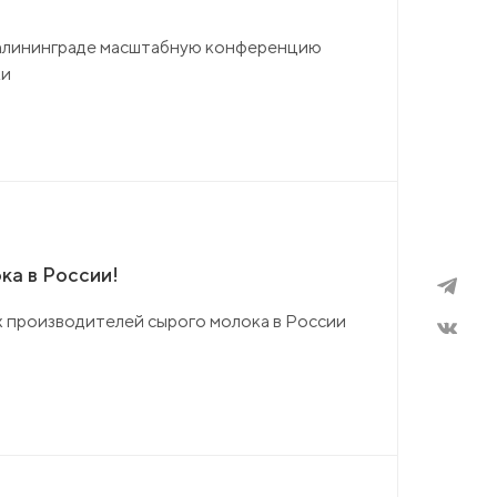
Калининграде масштабную конференцию
ки
ка в России!
х производителей сырого молока в России