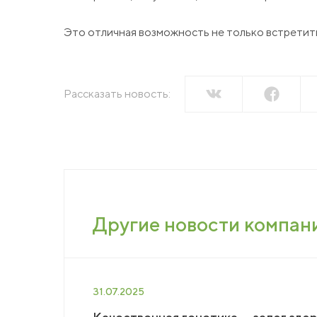
Пресс-центр
Это отличная возможность не только встретитьс
Вака
Новости
Сми о нас
Конт
Рассказать новость:
Пресс-релизы
Подкасты
Тенд
Мага
Другие новости компан
31.07.2025