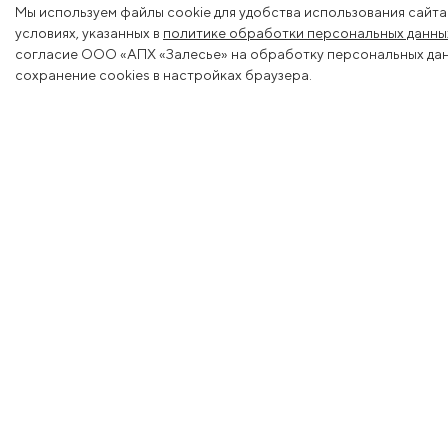
Мы используем файлы cookie для удобства использования сайта
условиях, указанных в
политике обработки персональных данны
согласие ООО «АПХ «Залесье» на обработку персональных данн
сохранение cookies в настройках браузера.
Меню
Деяте
О холдинге
Животн
Вакансии
Растени
Новости
Молоко
Контакты
Ветерин
Тендеры
Мелиор
Магазин
Генетик
Образо