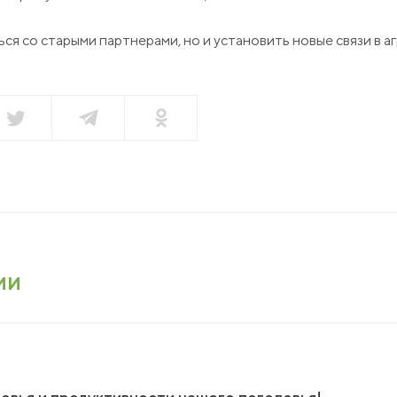
НАПИСАТЬ НАМ
я со старыми партнерами, но и установить новые связи в а
нсии
акты
еры
зин
ии