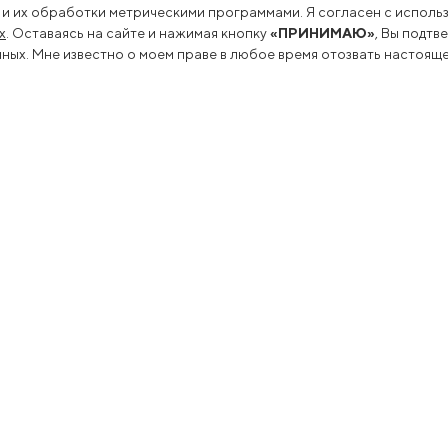
 и их обработки метрическими программами. Я согласен с использ
х
. Оставаясь на сайте и нажимая кнопку
«ПРИНИМАЮ»
, Вы подтв
ых. Мне известно о моем праве в любое время отозвать настояще
льность
Пресс-центр
оводство
Новости
еводство
Сми о нас
переработка
Пресс-релизы
арные исследования
Подкасты
ация
а
вание