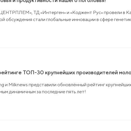
овья и продуктивности нашего поголовья!
 «ЦЕНТРПЛЕМ», ТД «Интерген» и «Коджент Рус» провели в 
ой обсуждения стали глобальные инновации в сфере генети
 рейтинге ТОП-30 крупнейших производителей моло
ng и Milknews представили обновлённый рейтинг крупнейши
амым динамичным за последние пять лет!