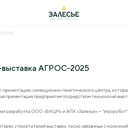
РОС-2025
ельность
+7 (4012) 999-7
оводство
238642, РФ, Калинингра
о-выставка АГРОС-2025
Полесский городской ок
ул. Большаковская, 22
иеводство
переработка
office@agromanage
R-презентацию селекционно-генетического центра, котора
арные исследования
вая презентация предприятия посредством технологий вирт
ация
тная разработка ООО «БИЦМ» и АПХ «Залесье» — "агроробот
а
нтерес у посетителей выставки, тесно связанных с молочно
вание