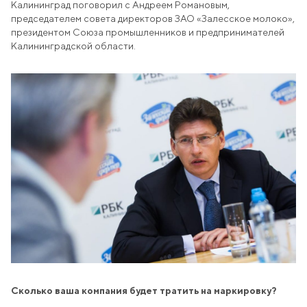
Калининград поговорил с Андреем Романовым,
Образование
председателем совета директоров ЗАО «Залесское молоко»,
+7 (4012) 999-775
президентом Союза промышленников и предпринимателей
Калининградской области.
238642, РФ, Калининградская область,
Полесский городской округ, п. Залесье,
ул. Большаковская, 22
office@agromanagement.ru
EN
RU
НАПИСАТЬ НАМ
Сколько ваша компания будет тратить на маркировку?