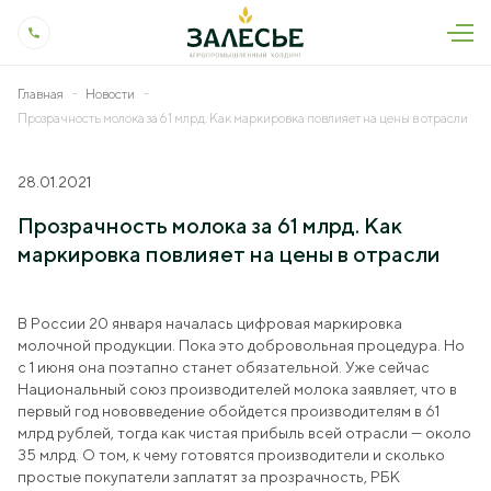
Главная
Новости
О холдинге
Прозрачность молока за 61 млрд. Как маркировка повлияет на цены в отрасли
Общая информация
Пресс-центр
28.01.2021
История холдинга
Новости
Деятельность
Прозрачность молока за 61 млрд. Как
Контроль качества
Сми о нас
маркировка повлияет на цены в отрасли
Животноводство
Вакансии
Производство и технологии
Пресс-релизы
Растениеводство
Контакты
Социальная ответственность
В России 20 января началась цифровая маркировка
Подкасты
Молокопереработка
молочной продукции. Пока это добровольная процедура. Но
Охрана труда
Тендеры
с 1 июня она поэтапно станет обязательной. Уже сейчас
Ветеринарные исследования
Национальный союз производителей молока заявляет, что в
Магазин
первый год нововведение обойдется производителям в 61
Мелиорация
млрд рублей, тогда как чистая прибыль всей отрасли — около
35 млрд. О том, к чему готовятся производители и сколько
Генетика
простые покупатели заплатят за прозрачность, РБК