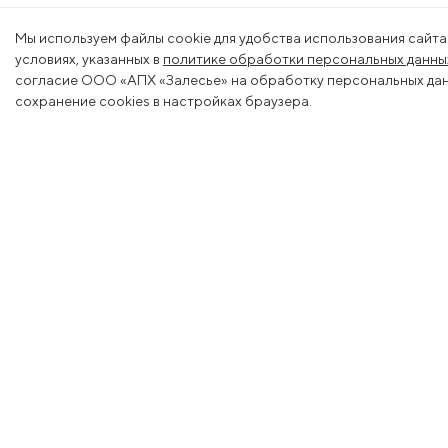
Мы используем файлы cookie для удобства использования сайта
условиях, указанных в
политике обработки персональных данны
согласие ООО «АПХ «Залесье» на обработку персональных данн
сохранение cookies в настройках браузера.
Меню
Деяте
О холдинге
Животн
Вакансии
Растени
Новости
Молоко
Контакты
Ветерин
Тендеры
Мелиор
Магазин
Генетик
Образо