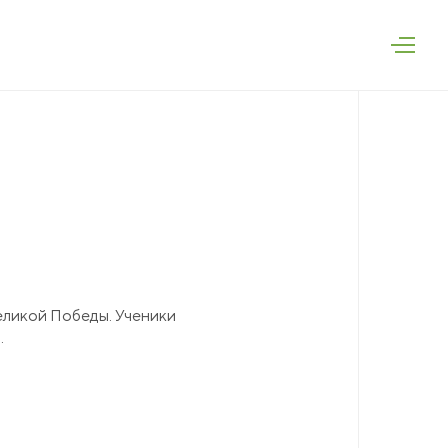
75
дская область,
руг, п. Залесье,
ment.ru
еликой Победы. Ученики
.
EN
RU