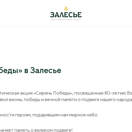
ельность
+7 (4012) 999-7
оводство
238642, РФ, Калинингра
беды» в Залесье
Полесский городской ок
ул. Большаковская, 22
иеводство
переработка
office@agromanage
отическая акция «Сирень Победы», посвященная 80-летию В
арные исследования
вол весны, победы и вечной памяти о подвиге нашего народа
ация
рности героям, подарившим нам мирное небо.
а
раняет память о великом подвиге!
вание