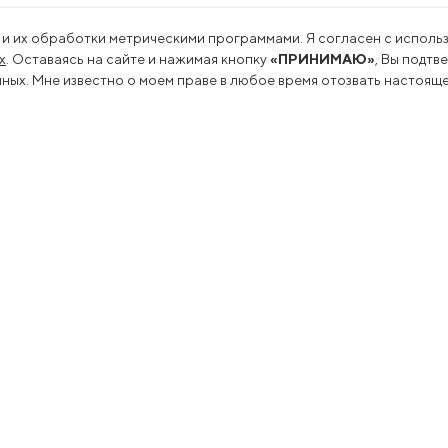
 и их обработки метрическими программами. Я согласен с использ
х
. Оставаясь на сайте и нажимая кнопку
«ПРИНИМАЮ»
, Вы подтв
ых. Мне известно о моем праве в любое время отозвать настояще
льность
Пресс-центр
оводство
Новости
еводство
Сми о нас
переработка
Пресс-релизы
арные исследования
Подкасты
ация
а
вание