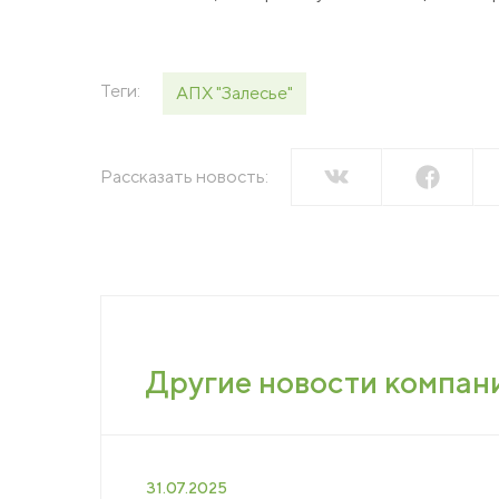
Пресс-центр
Вака
Новости
Теги:
АПХ "Залесье"
Сми о нас
Конт
Пресс-релизы
Рассказать новость:
Подкасты
Тенд
Мага
Другие новости компан
31.07.2025