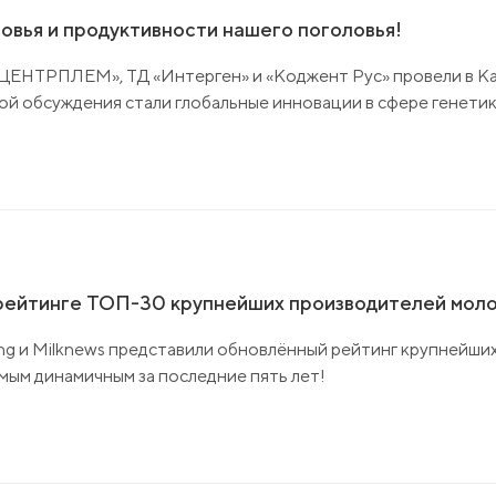
овья и продуктивности нашего поголовья!
 «ЦЕНТРПЛЕМ», ТД «Интерген» и «Коджент Рус» провели в 
ой обсуждения стали глобальные инновации в сфере генети
 рейтинге ТОП-30 крупнейших производителей моло
ng и Milknews представили обновлённый рейтинг крупнейши
амым динамичным за последние пять лет!