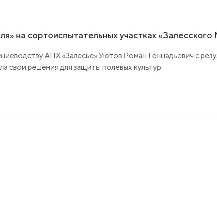
оля» на сортоиспытательных участках «Залесского
тениеводству АПХ «Залесье» Уютов Роман Геннадьевич с рез
а свои решения для защиты полевых культур.