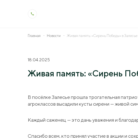
Главная
Новости
Живая память: «Сирень Победы» в Залесье
О холдинге
Деят
18.04.2025
Общая информация
Животн
Живая память: «Сирень По
История холдинга
Растен
Контроль качества
Молоко
В посёлке Залесье прошла трогательная патри
Производство и технологии
Ветерин
агроклассов высадили кусты сирени — живой сим
Социальная ответственность
Мелиор
Каждый саженец — это дань уважения и благода
Охрана труда
Генетик
Спасибо всем, кто принял участие в акции и сох
Образо