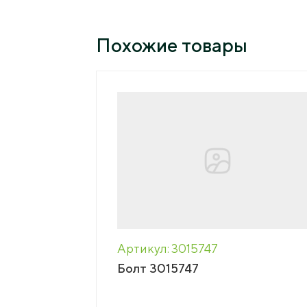
Пресс-центр
Похожие товары
Вака
Новости
Сми о нас
Конт
Пресс-релизы
Подкасты
Тенд
Мага
Артикул: 3015747
Болт 3015747