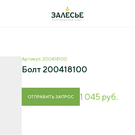
ельность
+7 (4012) 999-7
Артикул: 200418100
оводство
238642, РФ, Калинингра
Болт 200418100
Полесский городской ок
ул. Большаковская, 22
иеводство
переработка
office@agromanage
1 045 руб.
ОТПРАВИТЬ ЗАПРОС
арные исследования
ация
а
вание