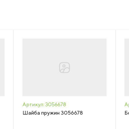
НАПИСАТЬ НАМ
нсии
акты
еры
зин
Артикул: 3056678
А
Шайба пружин 3056678
Б