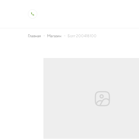
Главная
Магазин
Болт 200418100
О холдинге
Деят
Общая информация
Животн
История холдинга
Растен
Контроль качества
Молоко
Производство и технологии
Ветерин
Социальная ответственность
Мелиор
Охрана труда
Генетик
Образо