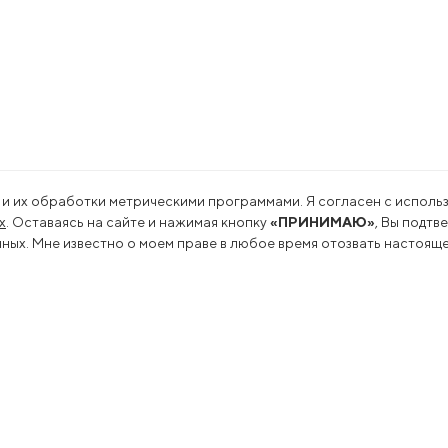
 и их обработки метрическими программами. Я согласен с использ
х
. Оставаясь на сайте и нажимая кнопку
«ПРИНИМАЮ»
, Вы подтв
ых. Мне известно о моем праве в любое время отозвать настояще
льность
Пресс-центр
оводство
Новости
еводство
Сми о нас