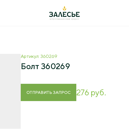
ельность
+7 (4012) 999-7
Артикул: 360269
оводство
238642, РФ, Калинингра
Болт 360269
Полесский городской ок
ул. Большаковская, 22
иеводство
переработка
office@agromanage
276 руб.
ОТПРАВИТЬ ЗАПРОС
арные исследования
ация
а
вание