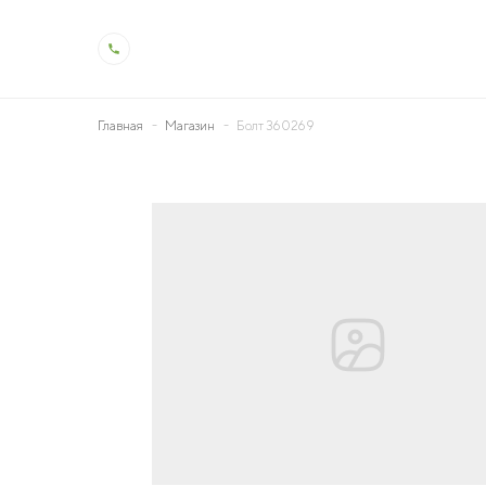
Главная
Магазин
Болт 360269
О холдинге
Деят
Общая информация
Животн
История холдинга
Растен
Контроль качества
Молоко
Производство и технологии
Ветерин
Социальная ответственность
Мелиор
Охрана труда
Генетик
Образо