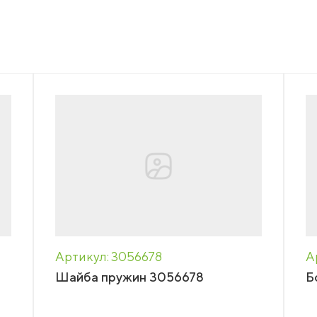
НАПИСАТЬ НАМ
нсии
акты
еры
зин
Артикул: 3056678
А
Шайба пружин 3056678
Б