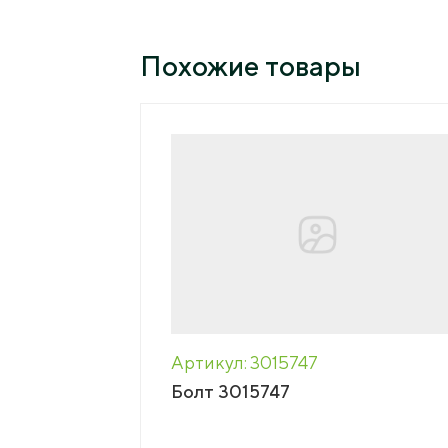
Пресс-центр
Похожие товары
Вака
Новости
Сми о нас
Конт
Пресс-релизы
Подкасты
Тенд
Мага
Артикул: 3015747
Болт 3015747