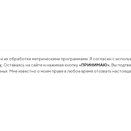
 и их обработки метрическими программами. Я согласен с использ
х
. Оставаясь на сайте и нажимая кнопку
«ПРИНИМАЮ»
, Вы подтв
ых. Мне известно о моем праве в любое время отозвать настояще
льность
Пресс-центр
оводство
Новости
еводство
Сми о нас