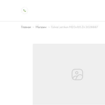
Главная
Магазин
Гайка Lemken M20x165 Zn 3028887
О холдинге
Деят
Общая информация
Животн
История холдинга
Растен
Контроль качества
Молоко
Производство и технологии
Ветерин
Социальная ответственность
Мелиор
Охрана труда
Генетик
Образо