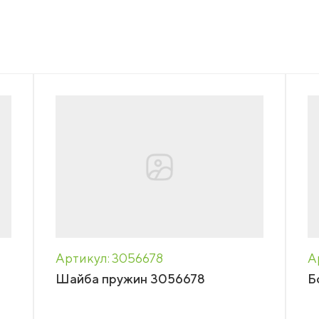
НАПИСАТЬ НАМ
нсии
акты
еры
зин
Артикул: 3056678
А
Шайба пружин 3056678
Б