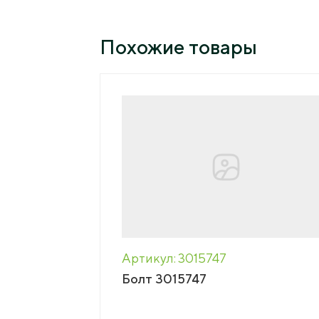
Пресс-центр
Похожие товары
Вака
Новости
Сми о нас
Конт
Пресс-релизы
Подкасты
Тенд
Мага
Артикул: 3015747
Болт 3015747