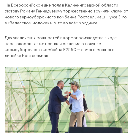
Education
На Всероссийском дне поля в Калининградской области
Уютову Роману Геннадьевичу торжественно вручили ключи от
238642, RF, Kaliningrad Region,
нового зерноуборочного комбайна Ростсельмаш — уже 3-го
Zalesye settlement, Polessky urban district,
22 Bolshakovskaya St. Bolshakovskaya, 22
в «Залесском молоке» и 6-го во всём холдинге!
office@agromanagement.ru
Для увеличения мощностей в кормопроизводстве в ходе
переговоров также приняли решение о покупке
кормоуборочного комбайна F2550 — самого мощного в
EN
RU
линейке Ростсельмаш.
CONTACT US