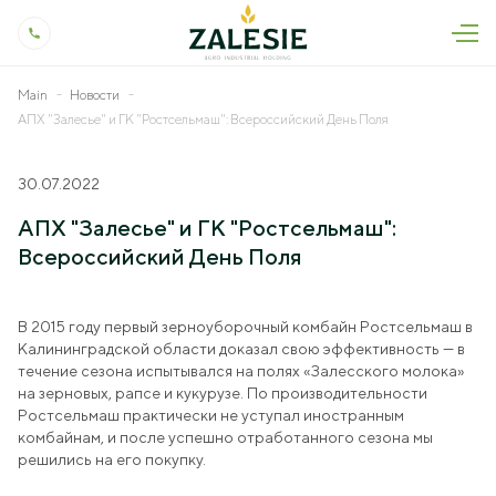
Main
Новости
About us
АПХ "Залесье" и ГК "Ростсельмаш": Всероссийский День Поля
Profile
Press
30.07.2022
Our History
News
Products and Services
АПХ "Залесье" и ГК "Ростсельмаш":
Quality Control
As Seen In The Press
Всероссийский День Поля
Livestock
Jobs
Production and Technology
Press releases
Crop Production
Contact
Social Responsibility
В 2015 году первый зерноуборочный комбайн Ростсельмаш в
Podcasts
Dairy Processing
Калининградской области доказал свою эффективность — в
Occupational Safety and Health
Biddings
течение сезона испытывался на полях «Залесского молока»
Veterinary Research
на зерновых, рапсе и кукурузе. По производительности
Ростсельмаш практически не уступал иностранным
Land Development
комбайнам, и после успешно отработанного сезона мы
решились на его покупку.
Genetics Research
+7 (4012) 999-775