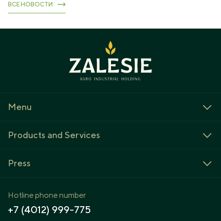
ВСЕ НОВОСТИ
Menu
About us
Products and Services
Jobs
Livestock
News
Press
Crop production
Contact
News
Dairy processing
Biddings
Hotline phone number
As Seen In The Press
Veterinary research
+7 (4012) 999-775
Press releases
Land Improvement