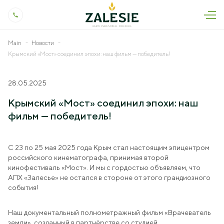
Main
Новости
About us
Крымский «Мост» соединил эпохи: наш фильм — победитель!
Profile
Press
28.05.2025
Our History
News
Products and Services
Крымский «Мост» соединил эпохи: наш
Quality Control
As Seen In The Press
фильм — победитель!
Livestock
Jobs
Production and Technology
Press releases
Crop Production
Contact
Social Responsibility
С 23 по 25 мая 2025 года Крым стал настоящим эпицентром
Podcasts
Dairy Processing
российского кинематографа, принимая второй
Occupational Safety and Health
Biddings
кинофестиваль «Мост». И мы с гордостью объявляем, что
Veterinary Research
АПХ «Залесье» не остался в стороне от этого грандиозного
события!
Land Development
Genetics Research
Наш документальный полнометражный фильм «Врачеватель
+7 (4012) 999-775
земли», созданный в партнёрстве со студией