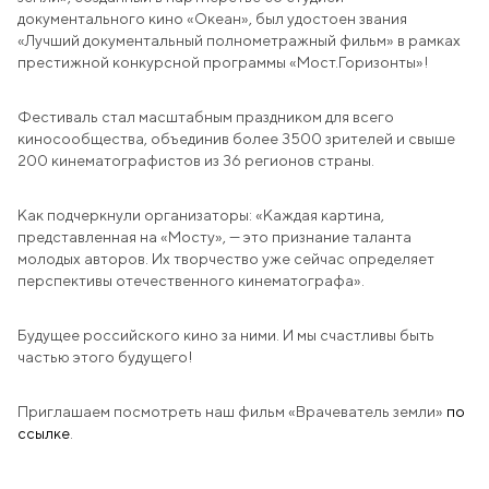
Education
документального кино «Океан», был удостоен звания
«Лучший документальный полнометражный фильм» в рамках
238642, RF, Kaliningrad Region,
престижной конкурсной программы «Мост.Горизонты»!
Zalesye settlement, Polessky urban district,
22 Bolshakovskaya St. Bolshakovskaya, 22
Фестиваль стал масштабным праздником для всего
office@agromanagement.ru
киносообщества, объединив более 3500 зрителей и свыше
200 кинематографистов из 36 регионов страны.
EN
RU
Как подчеркнули организаторы: «Каждая картина,
представленная на «Мосту», — это признание таланта
CONTACT US
молодых авторов. Их творчество уже сейчас определяет
перспективы отечественного кинематографа».
Будущее российского кино за ними. И мы счастливы быть
частью этого будущего!
Приглашаем посмотреть наш фильм «Врачеватель земли»
по
ссылке
.