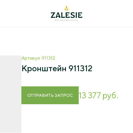
cts and
+7 (4012) 999-7
ces
Артикул: 911312
238642, RF, Kaliningrad 
Кронштейн 911312
Zalesye settlement, Poles
k
22 Bolshakovskaya St. B
oduction
office@agromanage
13 377 руб.
ocessing
ОТПРАВИТЬ ЗАПРОС
ry Research
velopment
s Research