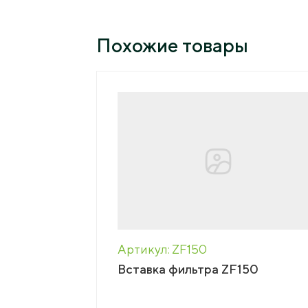
Press
Educati
Похожие товары
News
Jobs
As Seen In The Press
Press releases
Cont
Podcasts
Biddi
Артикул: ZF150
Вставка фильтра ZF150