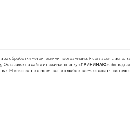
 и их обработки метрическими программами. Я согласен с использ
х
. Оставаясь на сайте и нажимая кнопку
«ПРИНИМАЮ»
, Вы подтв
ых. Мне известно о моем праве в любое время отозвать настояще
ts and Services
Press
k
News
oduction
As Seen In The Press