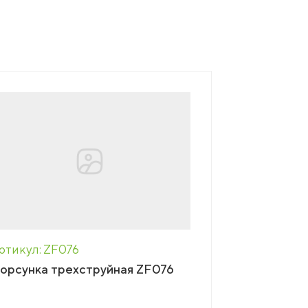
ртикул: ZF076
орсунка трехструйная ZF076