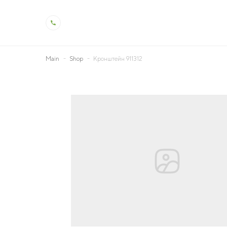
Main
Shop
Кронштейн 911312
About us
Produ
Servi
Profile
Livestoc
Our History
Crop Pr
Quality Control
Dairy Pr
Production and Technology
Veterina
Social Responsibility
Land De
Occupational Safety and Health
Genetic