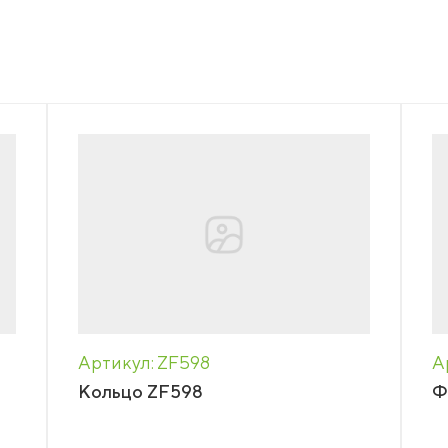
on
CONTACT US
act
ngs
Артикул: ZF598
А
Кольцо ZF598
Ф